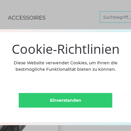
ACCESSOIRES
Cookie-Richtlinien
LEICHT
Diese Website verwendet Cookies, um Ihnen die
bestmögliche Funktionalität bieten zu können.
3131 RU
59,90 €
in
Einverstanden
Oups! Bin leider nicht d
point.de. Das Demi-Point T