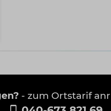
gen?
- zum Ortstarif an
040-673 821 69