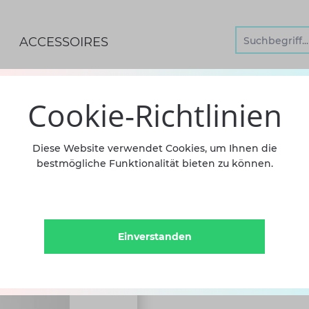
ACCESSOIRES
Cookie-Richtlinien
TANZOB
Diese Website verwendet Cookies, um Ihnen die
bestmögliche Funktionalität bieten zu können.
LANGER
34,90 €
i
Einverstanden
Oups! Bin leider nicht d
point.de. Das Demi-Point T