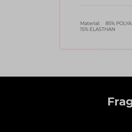
Material:
85% POLYA
15% ELASTHAN
Fra