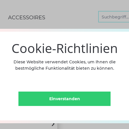
ACCESSOIRES
Cookie-Richtlinien
Strumpf
Diese Website verwendet Cookies, um Ihnen die
bestmögliche Funktionalität bieten zu können.
Ballenl
11,90 €
inkl.
Einverstanden
Oups! Bin leider nicht d
point.de. Das Demi-Point T