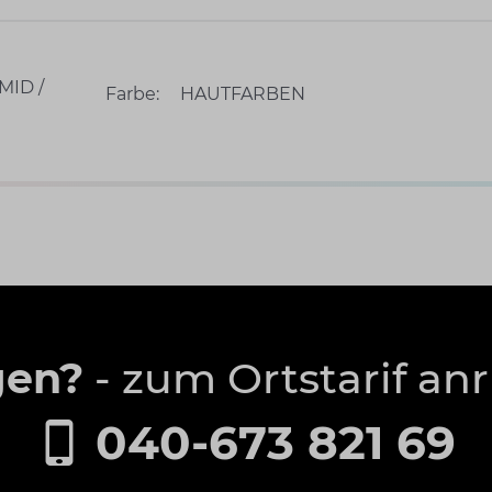
MID /
Farbe:
HAUTFARBEN
gen?
- zum Ortstarif an
040-673 821 69