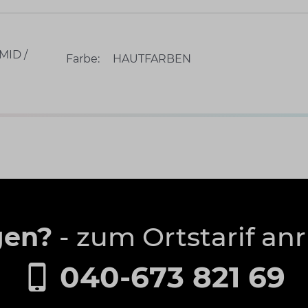
MID /
Farbe:
HAUTFARBEN
gen?
- zum Ortstarif an
040-673 821 69