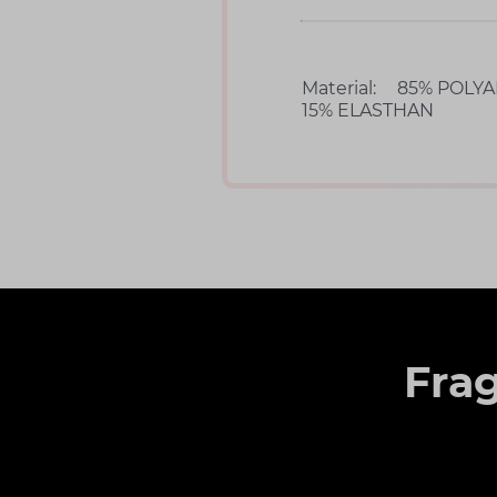
Material:
85% POLYA
15% ELASTHAN
Fra