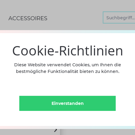
ACCESSOIRES
TRUMPFHOSE MIT LOCH
Cookie-Richtlinien
Strumpf
Diese Website verwendet Cookies, um Ihnen die
bestmögliche Funktionalität bieten zu können.
Ballenl
11,90 €
inkl.
Einverstanden
Oups! Bin leider nicht d
point.de. Das Demi-Point T