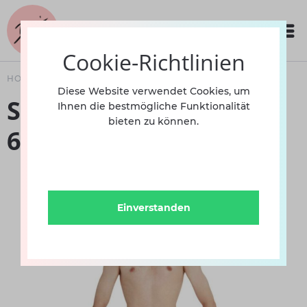
Cookie-Richtlinien
HOME
BEKLEIDUNG
HERREN
SUSPENSORIUM
Diese Website verwendet Cookies, um
Suspensorium String
Ihnen die bestmögliche Funktionalität
bieten zu können.
62N CAP
Einverstanden