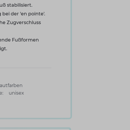
 stabilisiert.
bei der 'en pointe'.
sche Zugverschluss
erende Fußformen
igt.
autfarben
e:
unisex