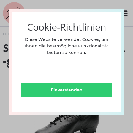
Cookie-Richtlinien
HOME
SCHUHE
DAMEN
STEPPTANZ
Diese Website verwendet Cookies, um
Steppschuh M1030S BL
Ihnen die bestmögliche Funktionalität
bieten zu können.
-geschnürt-
Einverstanden