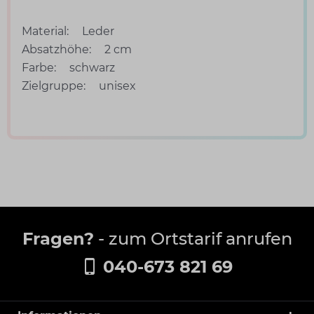
Material:
Leder
Absatzhöhe:
2 cm
Farbe:
schwarz
Zielgruppe:
unisex
Fragen?
- zum Ortstarif anrufen
040-673 821 69