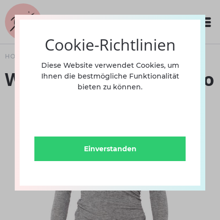
Cookie-Richtlinien
HOME
BEKLEIDUNG
DAMEN
WARM UP
Diese Website verwendet Cookies, um
Wickeljacke Intermezzo
Ihnen die bestmögliche Funktionalität
bieten zu können.
Einverstanden