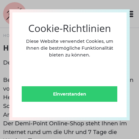
Cookie-Richtlinien
HOME
HILFE / SUPPORT
Diese Website verwendet Cookies, um
Hilfe / Support
Ihnen die bestmögliche Funktionalität
bieten zu können.
Demi-Point - Ihr Online-Shop für Tanzbedarf
Bei uns haben Sie die Wahl aus vielen Artikeln
von bester Qualität und namhaften
Einverstanden
Herstellern.
Schauen Sie sich um, stöbern Sie in unseren
Angeboten!
Der Demi-Point Online-Shop steht Ihnen im
Internet rund um die Uhr und 7 Tage die