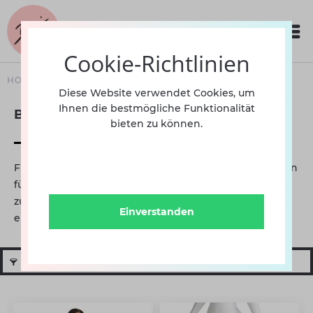
Cookie-Richtlinien
HOME
BEKLEIDUNG
Diese Website verwendet Cookies, um
Ihnen die bestmögliche Funktionalität
Bekleidung
bieten zu können.
Für jeden Tanzstil die richtige Kleidung, denn erst dann
fühlt man sich frei für jede Bewegung. Sie sollte nicht
zu eng sein, weil es die Bewegungsfähigkeit
Einverstanden
einschränkt. Sie darf allerdings...
mehr erfahren »
Filtern