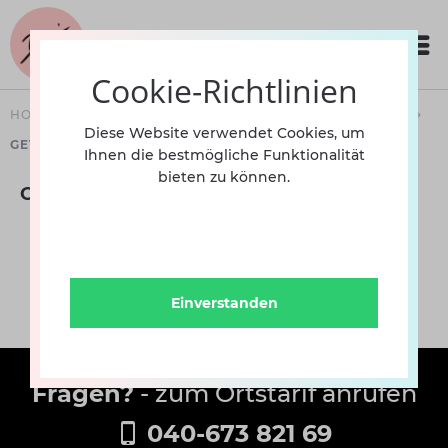
Cookie-Richtlinien
HOME
SCHUHE
TANZTRAININGSSCHUHE - UNISEX -
Diese Website verwendet Cookies, um
GETEILTE CHROMLEDERSOHLE
Ihnen die bestmögliche Funktionalität
bieten zu können.
Geteilte Chromledersohle
Einverstanden
Fragen?
- zum Ortstarif anrufen
040-673 821 69