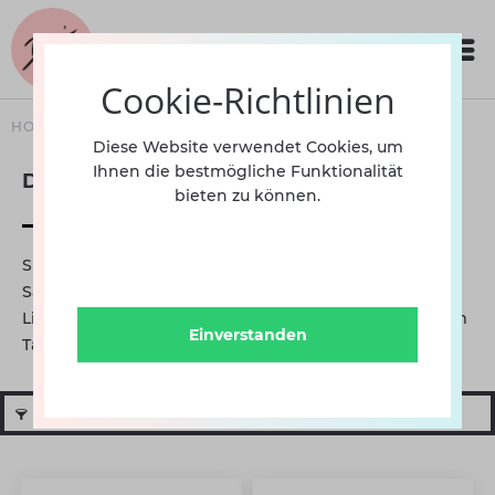
Cookie-Richtlinien
HOME
SCHUHE
DAMEN
DANCESNEAKER
Diese Website verwendet Cookies, um
Ihnen die bestmögliche Funktionalität
Dancesneaker
bieten zu können.
Sie trainieren viele Stunden für Standard – Latein –
Salsa – Kizomba - Tango – Bachata forró – Lindy Hop –
Line Dance – Folklore – Musical Ihr Knie schmerzt beim
Einverstanden
Tanzen?...
mehr erfahren »
Filtern