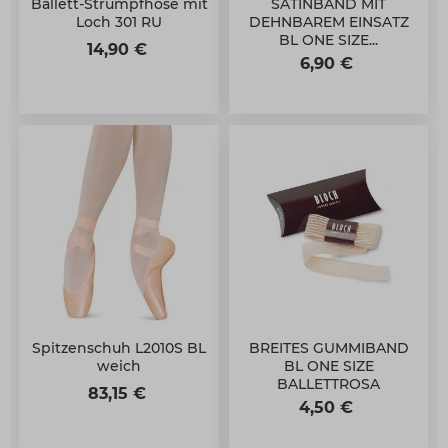
Ballett-Strumpfhose mit
SATINBAND MIT
Loch 301 RU
DEHNBAREM EINSATZ
BL ONE SIZE...
14,90 €
6,90 €
Spitzenschuh L2010S BL
BREITES GUMMIBAND
weich
BL ONE SIZE
BALLETTROSA
83,15 €
4,50 €