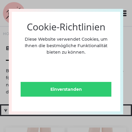
Cookie-Richtlinien
HOME
SCHUHE
DAMEN
BALLETT
Diese Website verwendet Cookies, um
Ihnen die bestmögliche Funktionalität
Ballett
bieten zu können.
Basic Ballett ist eine tolle Grundlage für viele Tänze. Es
fördert die Haltung, elegante Arme und bekämpft den
nach innen gedrehten Fuß. Vor dem Spiegel: Füße in
Einverstanden
die erste...
mehr erfahren »
Filtern