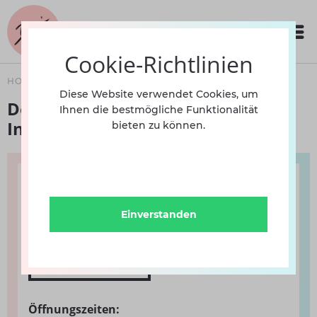
Cookie-Richtlinien
HOME
UNSER FACHGESCHÄFT
Diese Website verwendet Cookies, um
Demi-Point in der Hamburger
Ihnen die bestmögliche Funktionalität
Innenstadt
bieten zu können.
Demi-Point
HAMBURG - INNENSTADT
Einverstanden
Neue ABC-Str. 10 / Ecke Valentinskamp
20354
Hamburg
040 - 67 38 21 69
Öffnungszeiten: