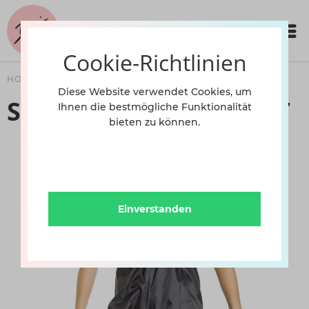
Cookie-Richtlinien
HOME
BEKLEIDUNG
DAMEN
WARM UP
Diese Website verwendet Cookies, um
Schwitzanzug 9464 INT
Ihnen die bestmögliche Funktionalität
bieten zu können.
Einverstanden