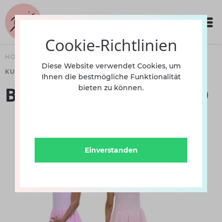
Cookie-Richtlinien
HOME
BEKLEIDUNG
KINDERBALLETT
TRIKOTS
Diese Website verwendet Cookies, um
KURZARM
Ihnen die bestmögliche Funktionalität
Ballettkleid DP8001 BD
bieten zu können.
Einverstanden