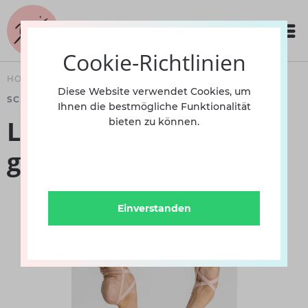
Cookie-Richtlinien
HOME
SCHUHE
DAMEN
BALLETT
Diese Website verwendet Cookies, um
SCHLÄPPCHEN -LEDER-
Ihnen die bestmögliche Funktionalität
Lederschläppchen
bieten zu können.
geteilte Sole Wear Moi
Einverstanden