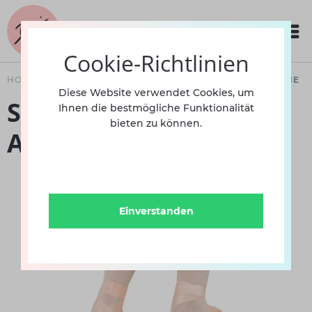
Cookie-Richtlinien
HOME
SCHUHE
DAMEN
BALLETT
SPITZENSCHUHE
Diese Website verwendet Cookies, um
Spitzenschuh Bloch
Ihnen die bestmögliche Funktionalität
bieten zu können.
Amelie Soft
Einverstanden