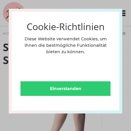
Cookie-Richtlinien
HOME
SCHUHE
DAMEN
BALLETT
SPITZENSCHUHE
Diese Website verwendet Cookies, um
Spitzenschuhe
Ihnen die bestmögliche Funktionalität
bieten zu können.
SoDancer Alina 1
Einverstanden