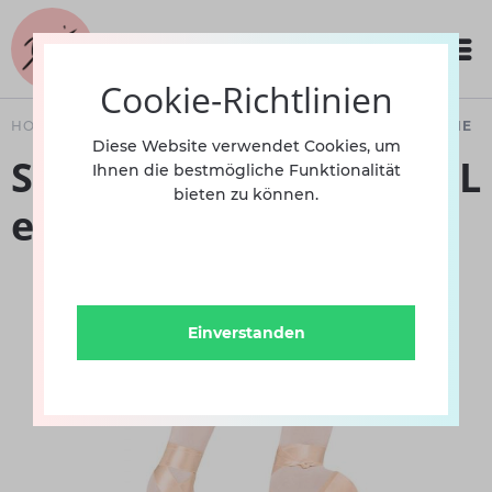
Cookie-Richtlinien
HOME
SCHUHE
DAMEN
BALLETT
SPITZENSCHUHE
Diese Website verwendet Cookies, um
Spitzenschuh S1310S BL
Ihnen die bestmögliche Funktionalität
bieten zu können.
extra hart
Einverstanden