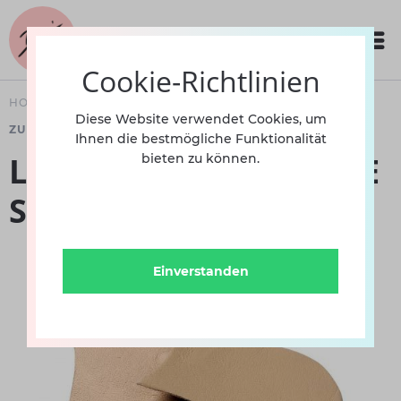
Cookie-Richtlinien
HOME
SCHUHE
DAMEN
BALLETT
Diese Website verwendet Cookies, um
ZUBEHÖR SPITZENSCHUHE
Ihnen die bestmögliche Funktionalität
LEDERFLECKEN RU ONE
bieten zu können.
SIZE LACHS
Einverstanden