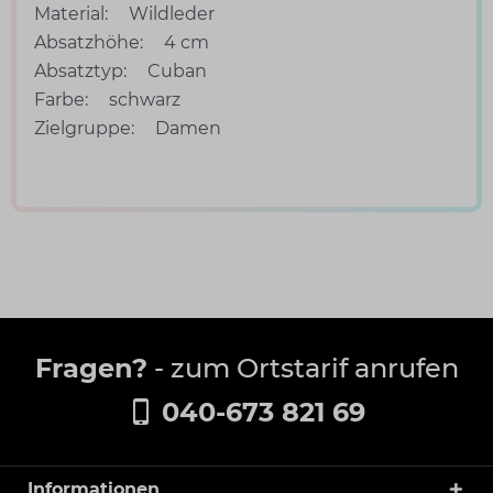
Material:
Wildleder
Absatzhöhe:
4 cm
Absatztyp:
Cuban
Farbe:
schwarz
Zielgruppe:
Damen
Fragen?
- zum Ortstarif anrufen
040-673 821 69
Informationen