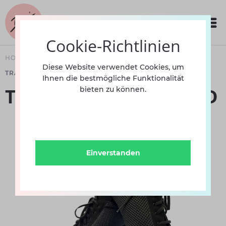
Cookie-Richtlinien
HOME
SCHUHE
DAMEN
TANZTRAININGSSCHUHE
Diese Website verwendet Cookies, um
TRAINERSCHUHE IN VERSCHIEDENEN ABSATZHÖHEN
Ihnen die bestmögliche Funktionalität
Trainerschuh DP A1 LID
bieten zu können.
Einverstanden