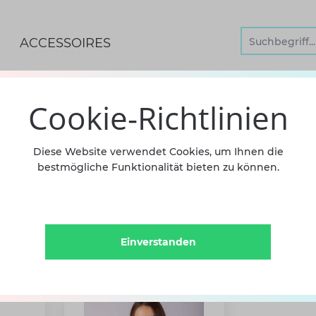
ACCESSOIRES
RZARM BODYS
Cookie-Richtlinien
Kurzarm Bodys
Diese Website verwendet Cookies, um Ihnen die
bestmögliche Funktionalität bieten zu können.
Material
Einverstanden
90% Polyester/10% Elasthan
Outer shell: 75% Nylon, 25% Elathan (Spandex)Body lining: 85% Nylon, 15% Elasthan (Spandex)