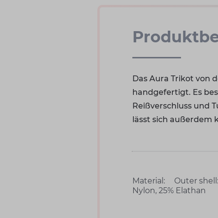
Produktbe
Das Aura Trikot von
handgefertigt. Es be
Reißverschluss und Tu
lässt sich außerdem 
Material:
Outer shell
(Spandex)Body lin
Nylon, 25% Elathan
Nylon, 15% Elasthan