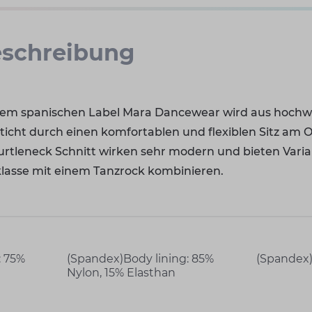
schreibung
 dem spanischen Label Mara Dancewear wird aus hochw
sticht durch einen komfortablen und flexiblen Sitz am 
rtleneck Schnitt wirken sehr modern und bieten Variabi
klasse mit einem Tanzrock kombinieren.
: 75%
ing: 85%
(Spandex