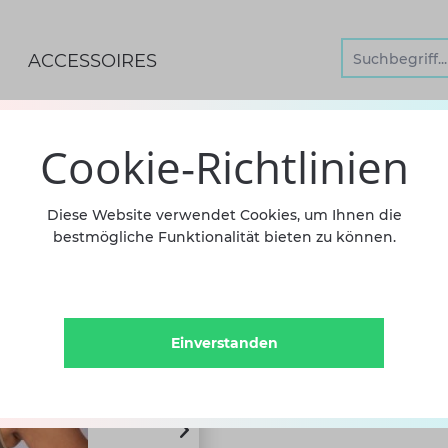
ACCESSOIRES
K BODYS
Cookie-Richtlinien
Mara Da
Diese Website verwendet Cookies, um Ihnen die
bestmögliche Funktionalität bieten zu können.
Trikot
79,90 €
in
Einverstanden
Oups! Bin leider nicht d
point.de. Das Demi-Point T