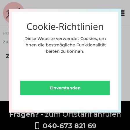
Cookie-Richtlinien
HOME
SCHUHE
KINDER
BALLETT
Diese Website verwendet Cookies, um
ZUBEHÖR SPITZENSCHUHE
Ihnen die bestmögliche Funktionalität
bieten zu können.
Zubehör Spitzenschuhe
Einverstanden
Fragen?
- zum Ortstarif anrufen
040-673 821 69