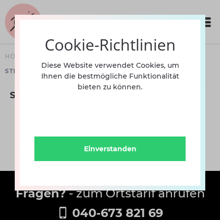
Cookie-Richtlinien
HOME
BEKLEIDUNG
DAMEN
STRUMPFHOSEN
Diese Website verwendet Cookies, um
STIRRUP
Ihnen die bestmögliche Funktionalität
bieten zu können.
Stirrup
Einverstanden
Fragen?
- zum Ortstarif anrufen
040-673 821 69