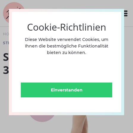
Cookie-Richtlinien
HOME
BEKLEIDUNG
DAMEN
STRUMPFHOSEN
Diese Website verwendet Cookies, um
STRUMPFHOSE MIT LOCH
Ihnen die bestmögliche Funktionalität
Strumpfhose mit Loch
bieten zu können.
3880 INT
Einverstanden